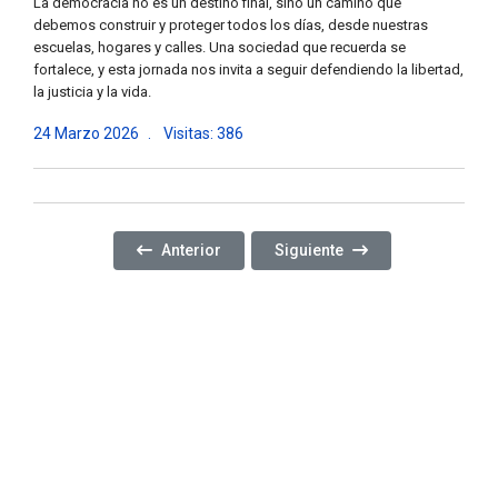
La democracia no es un destino final, sino un camino que
debemos construir y proteger todos los días, desde nuestras
escuelas, hogares y calles. Una sociedad que recuerda se
fortalece, y esta jornada nos invita a seguir defendiendo la libertad,
la justicia y la vida.
24 Marzo 2026
Visitas: 386
Artículo Anterior: UNA TARDE PARA CONECTAR CO
Artículo Siguiente: VIVIMO
Anterior
Siguiente