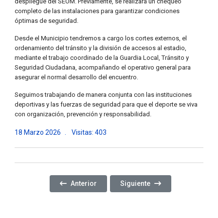
despliegue del SEOM. Previamente, se realizará un chequeo
completo de las instalaciones para garantizar condiciones
óptimas de seguridad.
Desde el Municipio tendremos a cargo los cortes externos, el
ordenamiento del tránsito y la división de accesos al estadio,
mediante el trabajo coordinado de la Guardia Local, Tránsito y
Seguridad Ciudadana, acompañando el operativo general para
asegurar el normal desarrollo del encuentro.
Seguimos trabajando de manera conjunta con las instituciones
deportivas y las fuerzas de seguridad para que el deporte se viva
con organización, prevención y responsabilidad.
18 Marzo 2026
Visitas: 403
Artículo Anterior: MOVERÓ SIGUE MARCANDO EL 
Artículo Siguiente: MUJERES
Anterior
Siguiente