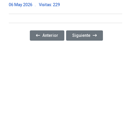
06 May 2026
Visitas: 229
Artículo Anterior: ¡COMENZAMOS LA TERCERA ED
Artículo Siguiente: PRESEN
Anterior
Siguiente