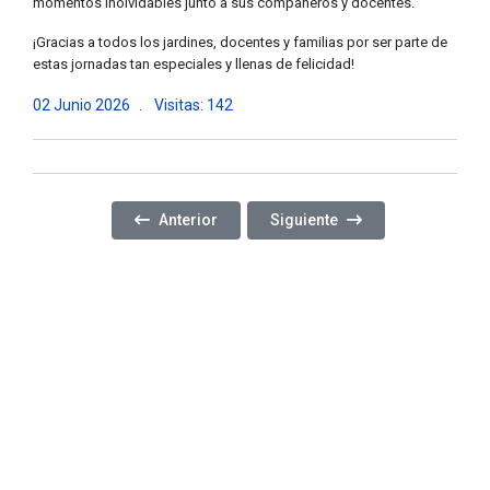
momentos inolvidables junto a sus compañeros y docentes.
¡Gracias a todos los jardines, docentes y familias por ser parte de
estas jornadas tan especiales y llenas de felicidad!
02 Junio 2026
Visitas: 142
Artículo Anterior: SEGUIMOS GENERANDO ESPAC
Artículo Siguiente: SEXTA E
Anterior
Siguiente