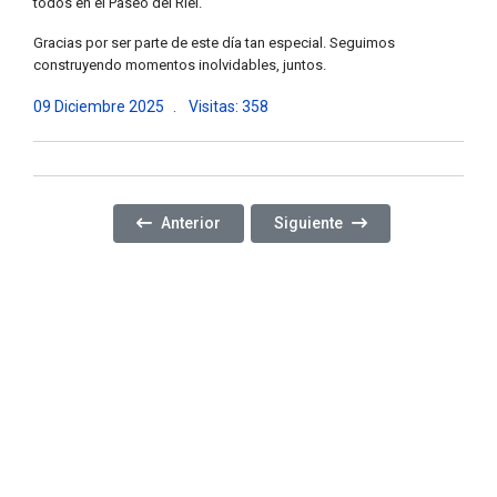
todos en el Paseo del Riel.
Gracias por ser parte de este día tan especial. Seguimos
construyendo momentos inolvidables, juntos.
09 Diciembre 2025
Visitas: 358
Artículo Anterior: FINALIZÓ EL CURSO DE BONSAI
Artículo Siguiente: CENA DE F
Anterior
Siguiente