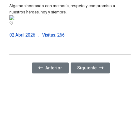
Sigamos honrando con memoria, respeto y compromiso a
nuestros héroes, hoy y siempre.
02 Abril 2026
Visitas: 266
Artículo Anterior: COMENZAMOS UN NUEVO AÑO
Artículo Siguiente: FICHAS M
Anterior
Siguiente