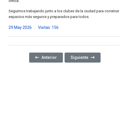
crítica.
Seguimos trabajando junto a los clubes de la ciudad para construir
espacios más seguros y preparados para todos.
29 May 2026
Visitas: 156
Artículo Anterior: CELEBRAMOS EL DÍA DE LOS JA
Artículo Siguiente: CONTIN
Anterior
Siguiente