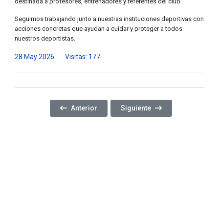
destinada a profesores, entrenadores y referentes del club.
Seguimos trabajando junto a nuestras instituciones deportivas con
acciones concretas que ayudan a cuidar y proteger a todos
nuestros deportistas.
28 May 2026
Visitas: 177
Artículo Anterior: CONTINUAMOS PROMOVIENDO
Artículo Siguiente: REALIZA
Anterior
Siguiente