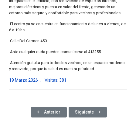
integrales en el edificio, con renovación de espacios internos,
mejoras eléctricas y puesta en valor del frente, generando un
entorno más seguro y confortable para vecinos y profesionales.
El centro ya se encuentra en funcionamiento de lunes a viernes, de
6 a 19 hs.
Calle Del Carmen 450.
Ante cualquier duda pueden comunicarse al 413255.
Atención gratuita para todos los vecinos, en un espacio moderno
y renovado, porque tu salud es nuestra prioridad.
19 Marzo 2026
Visitas: 381
Artículo Anterior: CONTROLES VEHICULARES PAR
Artículo Siguiente: PRESEN
Anterior
Siguiente