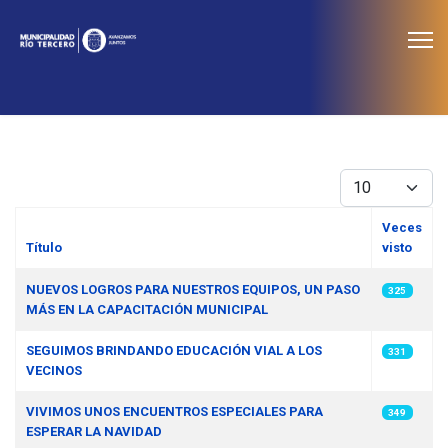
≡
Noticias
Cantidad
Veces
Título
visto
Artículos
NUEVOS LOGROS PARA NUESTROS EQUIPOS, UN PASO
325
MÁS EN LA CAPACITACIÓN MUNICIPAL
SEGUIMOS BRINDANDO EDUCACIÓN VIAL A LOS
331
VECINOS
VIVIMOS UNOS ENCUENTROS ESPECIALES PARA
349
ESPERAR LA NAVIDAD