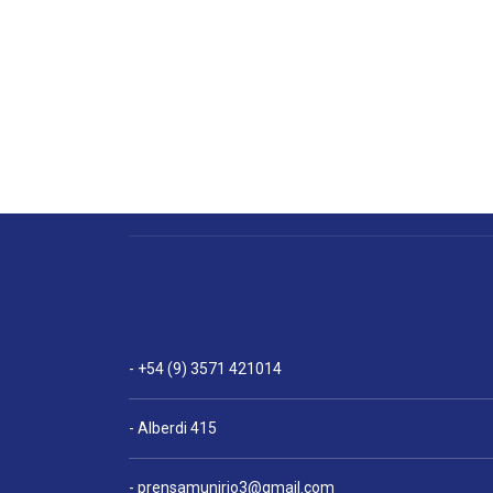
- +54 (9) 3571 421014
- Alberdi 415
-
prensamunirio3@gmail.com