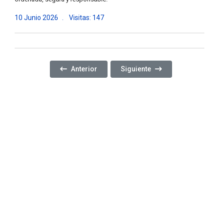
10 Junio 2026
Visitas: 147
Artículo Anterior: CELEBRAMOS LOS 60 AÑOS DE 
Artículo Siguiente: ¡RÍO TER
Anterior
Siguiente