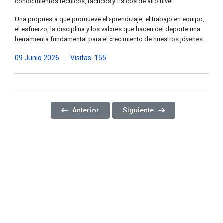
conocimientos técnicos, tácticos y físicos de alto nivel.
Una propuesta que promueve el aprendizaje, el trabajo en equipo,
el esfuerzo, la disciplina y los valores que hacen del deporte una
herramienta fundamental para el crecimiento de nuestros jóvenes.
09 Junio 2026
Visitas: 155
Artículo Anterior: CONTINUAMOS PROMOVIENDO 
Artículo Siguiente: COMPAR
Anterior
Siguiente