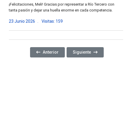
¡Felicitaciones, Meli! Gracias por representar a Río Tercero con
tanta pasión y dejar una huella enorme en cada competencia.
23 Junio 2026
Visitas: 159
Artículo Anterior: MÁS MANTENIMIENTO E INFR
Artículo Siguiente: 60 AÑOS 
Anterior
Siguiente