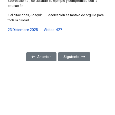
Sobresaliente”, celebrando su ejemplo y compromiso con la
educación.
¡Felicitaciones, Joaquín! Tu dedicación es motivo de orgullo para
toda la ciudad.
23 Diciembre 2025
Visitas: 427
Artículo Anterior: CERRAMOS EL AÑO CON EL ÚL
Artículo Siguiente: DISFRUT
Anterior
Siguiente