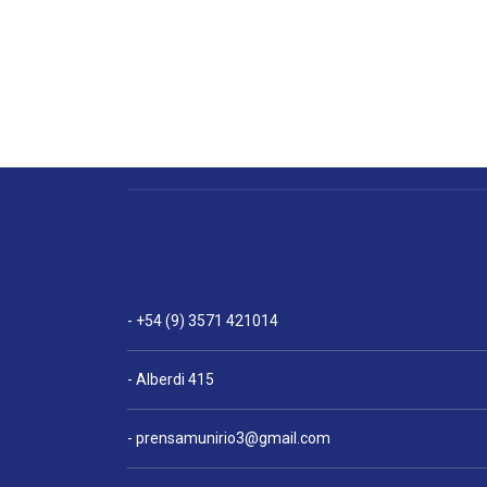
- +54 (9) 3571 421014
- Alberdi 415
-
prensamunirio3@gmail.com