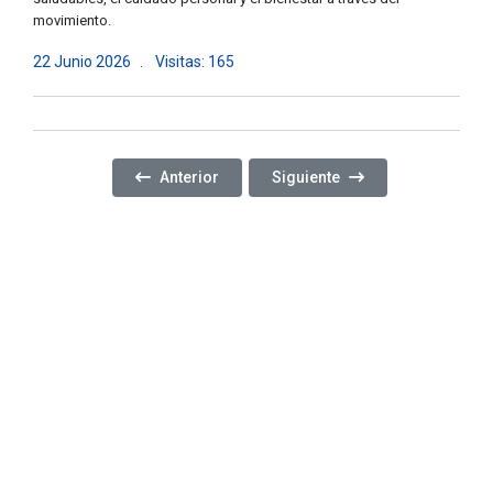
movimiento.
22 Junio 2026
Visitas: 165
Artículo Anterior: 60 AÑOS DE HISTORIA, JUEGO
Artículo Siguiente: SEGUIMO
Anterior
Siguiente