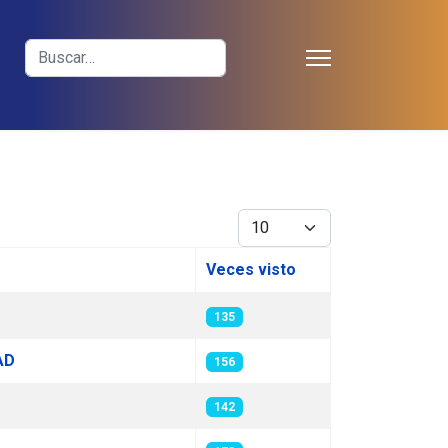
≡
Buscar
Cantidad
Veces visto
135
AD
156
142