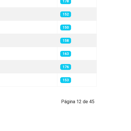
178
152
150
158
163
176
153
Página 12 de 45