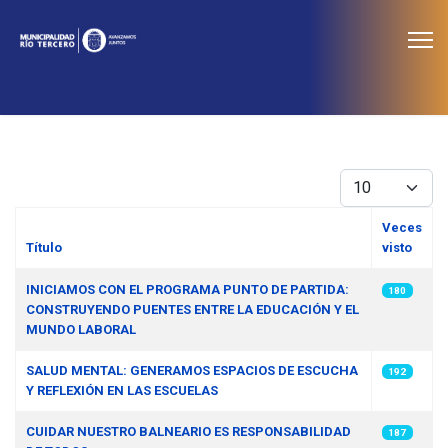
≡
Noticias
Cantidad
Veces
Título
visto
Artículos
INICIAMOS CON EL PROGRAMA PUNTO DE PARTIDA:
180
CONSTRUYENDO PUENTES ENTRE LA EDUCACIÓN Y EL
MUNDO LABORAL
SALUD MENTAL: GENERAMOS ESPACIOS DE ESCUCHA
192
Y REFLEXIÓN EN LAS ESCUELAS
CUIDAR NUESTRO BALNEARIO ES RESPONSABILIDAD
187