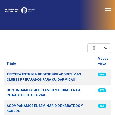
≡
Noticias
Cantidad
Veces
Título
visto
Artículos
TERCERA ENTREGA DE DESFIBRILADORES: MÁS
168
CLUBES PREPARADOS PARA CUIDAR VIDAS
CONTINUAMOS EJECUTANDO MEJORAS EN LA
170
INFRAESTRUCTURA VIAL
ACOMPAÑAMOS EL SEMINARIO DE KARATE DO Y
161
KOBUDO