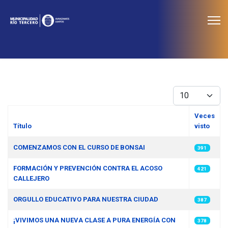
≡
Noticias
Cantidad
Veces
Título
visto
Artículos
COMENZAMOS CON EL CURSO DE BONSAI
391
FORMACIÓN Y PREVENCIÓN CONTRA EL ACOSO
421
CALLEJERO
ORGULLO EDUCATIVO PARA NUESTRA CIUDAD
387
¡VIVIMOS UNA NUEVA CLASE A PURA ENERGÍA CON
378