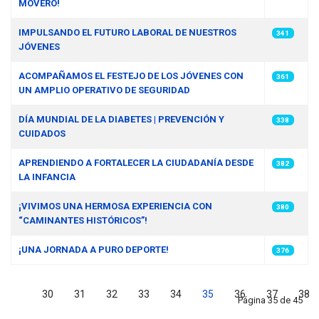
MOVERO!
IMPULSANDO EL FUTURO LABORAL DE NUESTROS
341
JÓVENES
ACOMPAÑAMOS EL FESTEJO DE LOS JÓVENES CON
361
UN AMPLIO OPERATIVO DE SEGURIDAD
DÍA MUNDIAL DE LA DIABETES | PREVENCIÓN Y
338
CUIDADOS
APRENDIENDO A FORTALECER LA CIUDADANÍA DESDE
382
LA INFANCIA
¡VIVIMOS UNA HERMOSA EXPERIENCIA CON
380
“CAMINANTES HISTÓRICOS”!
¡UNA JORNADA A PURO DEPORTE!
376
30
31
32
33
34
35
36
37
38
Página 35 de 45